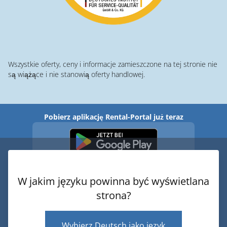
Wszystkie oferty, ceny i informacje zamieszczone na tej stronie nie
są wiążące i nie stanowią oferty handlowej.
Pobierz aplikację Rental-Portal już teraz
W jakim języku powinna być wyświetlana
strona?
© 2026 · Rental-Portal.com
Wybierz Deutsch jako język