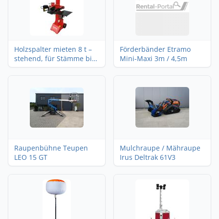
Holzspalter mieten 8 t –
Förderbänder Etramo
stehend, für Stämme bis
Mini-Maxi 3m / 4,5m
55 cm
Raupenbühne Teupen
Mulchraupe / Mähraupe
LEO 15 GT
Irus Deltrak 61V3