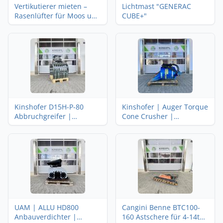
Vertikutierer mieten –
Lichtmast "GENERAC
Rasenlüfter für Moos und
CUBE+"
Rasenfilz, Benzin oder
Elektro
Kinshofer D15H-P-80
Kinshofer | Auger Torque
Abbruchgreifer |
Cone Crusher |
Sortiergreifer 10-15t
Brecherlöffel | 3-10t
Bagger
Bagger
UAM | ALLU HD800
Cangini Benne BTC100-
Anbauverdichter |
160 Astschere für 4-14t