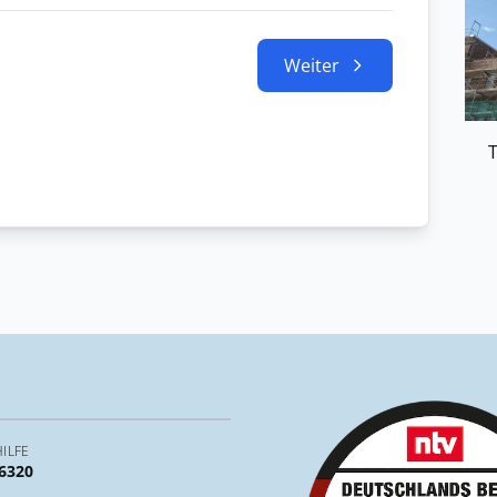
Weiter
T
ILFE
 6320