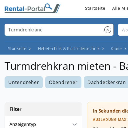
Startseite
Alle Mi
×
Startseite
Hebetechnik & Flurfördertechnik
Krane
Turmdrehkran mieten - B
Untendreher
Obendreher
Dachdeckerkran
Filter
In Sekunden di
AUSLADUNG MAX
Anzeigentyp
-