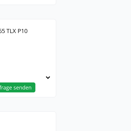
5 TLX P10
frage senden