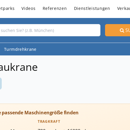
etparks
Videos
Referenzen
Dienstleistungen
Verka
S
Turmdrehkrane
aukrane
e passende Maschinengröße finden
TRAGKRAFT
-