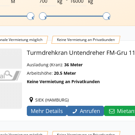
M
kg
kg
onale Vermietung möglich
Keine Vermietung an Privatkunden
Turmdrehkran Untendreher FM-Gru 11
Ausladung (Kran):
36 Meter
Arbeitshöhe:
20.5 Meter
Keine Vermietung an Privatkunden
SIEK (HAMBURG)
Mehr Details
Anrufen
Mietan
onale Vermietung möglich
Keine Vermietung an Privatkunden