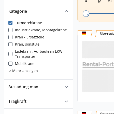
M
Kategorie
Turmdrehkrane
Industriekrane, Montagekrane
Überregi
Kran - Ersatzteile
Kran, sonstige
Ladekran , Aufbaukran LKW -
Transporter
Mobilkrane
▽ Mehr anzeigen
Ausladung max
Tragkraft
Überregi