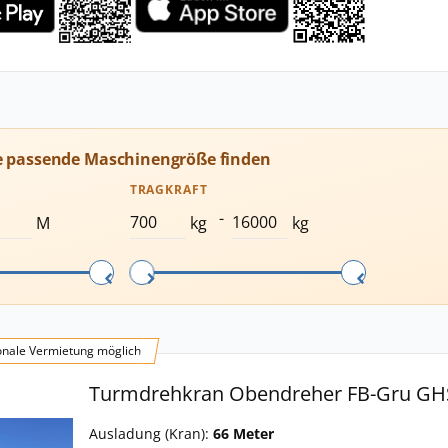
e passende Maschinengröße finden
TRAGKRAFT
-
M
kg
kg
onale Vermietung möglich
Turmdrehkran Obendreher FB-Gru GH
Ausladung (Kran):
66 Meter