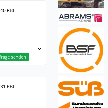
40 RBI
frage senden
31 RBI