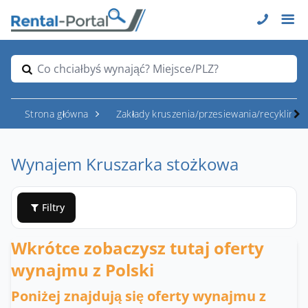
Co chciałbyś wynająć? Miejsce/PLZ?
Strona główna
Zakłady kruszenia/przesiewania/recyklingu
Wynajem Kruszarka stożkowa
Filtry
Wkrótce zobaczysz tutaj oferty
wynajmu z Polski
Poniżej znajdują się oferty wynajmu z