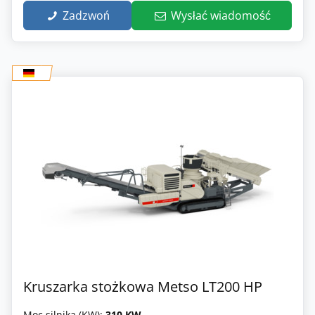
Zadzwoń
Wysłać wiadomość
Kruszarka stożkowa Metso LT200 HP
Moc silnika (KW):
310 KW