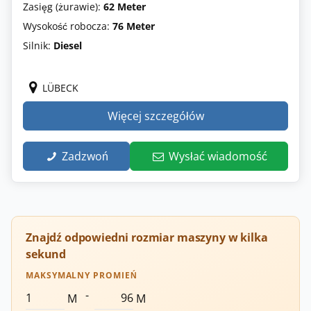
Zasięg (żurawie):
62 Meter
Wysokość robocza:
76 Meter
Silnik:
Diesel
LÜBECK
Więcej szczegółów
Zadzwoń
Wysłać wiadomość
Znajdź odpowiedni rozmiar maszyny w kilka
sekund
MAKSYMALNY PROMIEŃ
-
M
M