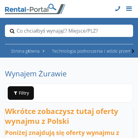
Co chciałbyś wynająć? Miejsce/PLZ?
Strona główna
Technologia podnoszenia i wózki przemys
Wynajem Żurawie
Filtry
Wkrótce zobaczysz tutaj oferty
wynajmu z Polski
Poniżej znajdują się oferty wynajmu z