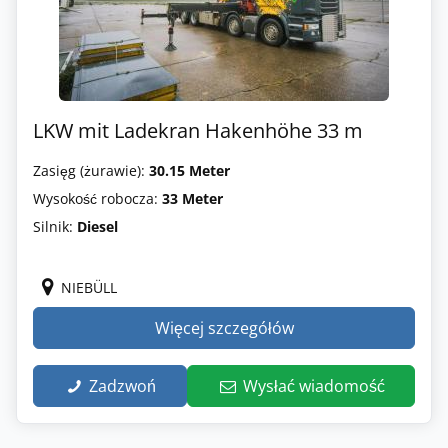
LKW mit Ladekran Hakenhöhe 33 m
Zasięg (żurawie):
30.15 Meter
Wysokość robocza:
33 Meter
Silnik:
Diesel
NIEBÜLL
Więcej szczegółów
Zadzwoń
Wysłać wiadomość