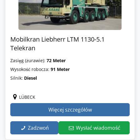
Mobilkran Liebherr LTM 1130-5.1
Telekran
Zasięg (żurawie):
72 Meter
Wysokość robocza:
91 Meter
Silnik:
Diesel
LÜBECK
Więcej szczegółów
Zadzwoń
Wysłać wiadomość