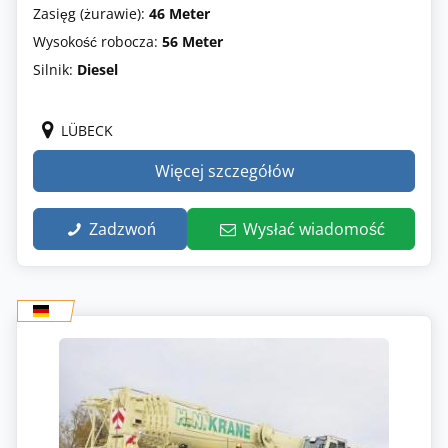
Zasięg (żurawie):
46 Meter
Wysokość robocza:
56 Meter
Silnik:
Diesel
LÜBECK
Więcej szczegółów
Zadzwoń
Wysłać wiadomość