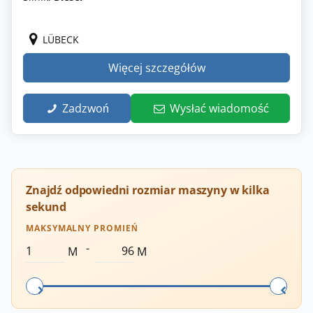
LÜBECK
Więcej szczegółów
Zadzwoń
Wysłać wiadomość
Znajdź odpowiedni rozmiar maszyny w kilka
sekund
MAKSYMALNY PROMIEŃ
-
M
M