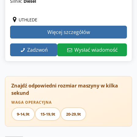
Silnik:
Diesel
UTHLEDE
Więcej szczegółów
Zadzwoń
Wysłać wiadomość
Znajdź odpowiedni rozmiar maszyny w kilka
sekund
WAGA OPERACYJNA
9-14,9t
15-19,9t
20-29,9t