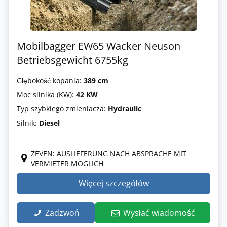
Mobilbagger EW65 Wacker Neuson
Betriebsgewicht 6755kg
Głębokość kopania:
389 cm
Moc silnika (KW):
42 KW
Typ szybkiego zmieniacza:
Hydraulic
Silnik:
Diesel
ZEVEN: AUSLIEFERUNG NACH ABSPRACHE MIT
VERMIETER MÖGLICH
Więcej szczegółów
Zadzwoń
Wysłać wiadomość