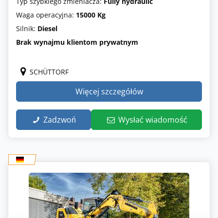
Typ szybkiego zmieniacza:
Fully hydraulic
Waga operacyjna:
15000 Kg
Silnik:
Diesel
Brak wynajmu klientom prywatnym
SCHÜTTORF
Więcej szczegółów
Zadzwoń
Wysłać wiadomość