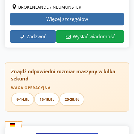
BROKENLANDE / NEUMÜNSTER
Więcej szczegółów
Zadzwoń
Wysłać wiadomość
Znajdź odpowiedni rozmiar maszyny w kilka
sekund
WAGA OPERACYJNA
9-14,9t
15-19,9t
20-29,9t