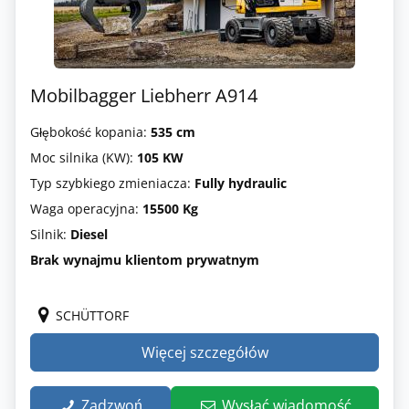
Mobilbagger Liebherr A914
Głębokość kopania:
535 cm
Moc silnika (KW):
105 KW
Typ szybkiego zmieniacza:
Fully hydraulic
Waga operacyjna:
15500 Kg
Silnik:
Diesel
Brak wynajmu klientom prywatnym
SCHÜTTORF
Więcej szczegółów
Zadzwoń
Wysłać wiadomość