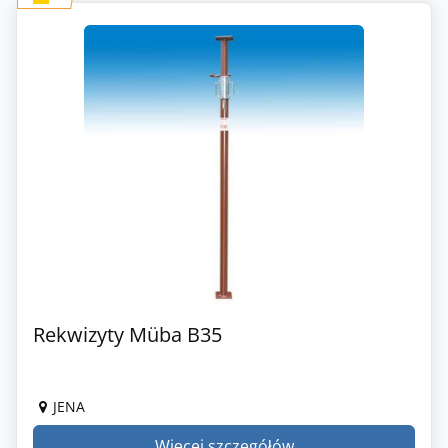
Rekwizyty Müba B35
JENA
Więcej szczegółów