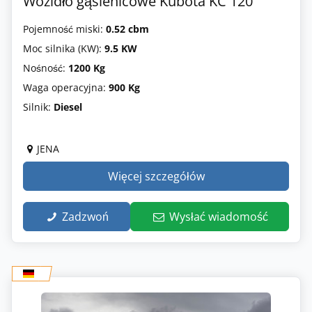
Wozidło gąsienicowe Kubota KC 120
Pojemność miski:
0.52 cbm
Moc silnika (KW):
9.5 KW
Nośność:
1200 Kg
Waga operacyjna:
900 Kg
Silnik:
Diesel
JENA
Więcej szczegółów
Zadzwoń
Wysłać wiadomość