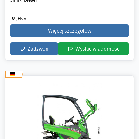
JENA
Więcej szczegółów
Zadzwoń
Wysłać wiadomość