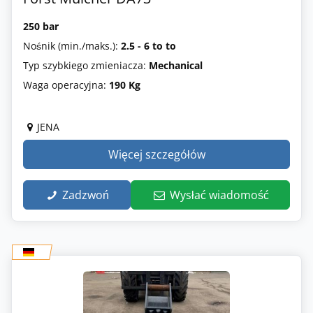
250 bar
Nośnik (min./maks.):
2.5 - 6 to to
Typ szybkiego zmieniacza:
Mechanical
Waga operacyjna:
190 Kg
JENA
Więcej szczegółów
Zadzwoń
Wysłać wiadomość