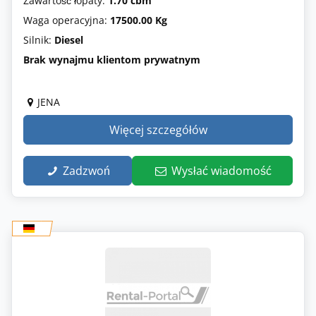
Zawartość łopaty:
1.70 cbm
Waga operacyjna:
17500.00 Kg
Silnik:
Diesel
Brak wynajmu klientom prywatnym
JENA
Więcej szczegółów
Zadzwoń
Wysłać wiadomość