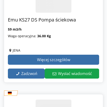
Emu KS27 DS Pompa ściekowa
59 m3/h
Waga operacyjna:
36.00 Kg
JENA
Więcej szczegółów
Zadzwoń
Wysłać wiadomość