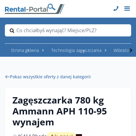
Co chciałbyś wynająć? Miejsce/PLZ?
Strona główna
Technologia zagęszczania
Wibratory i
Pokaż wszystkie oferty z danej kategorii
Zagęszczarka 780 kg
Ammann APH 110-95
wynajem