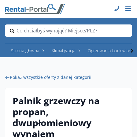
Co chciałbyś wynająć? Miejsce/PLZ?
Strona główna
Klimatyzacja
Ogrzewania budowlane
Pokaż wszystkie oferty z danej kategorii
Palnik grzewczy na
propan,
dwupłomieniowy
wynajem