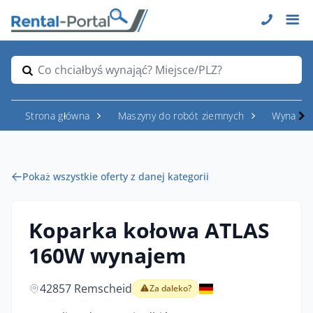
Co chciałbyś wynająć? Miejsce/PLZ?
Strona główna
Maszyny do robót ziemnych
Wynajem
Pokaż wszystkie oferty z danej kategorii
Koparka kołowa ATLAS
160W wynajem
42857 Remscheid
Za daleko?