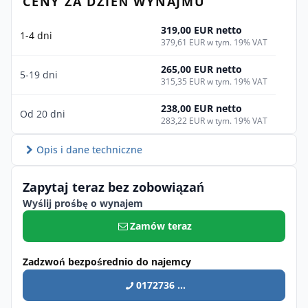
CENY ZA DZIEŃ WYNAJMU
319,00 EUR netto
1-4 dni
379,61 EUR w tym. 19% VAT
265,00 EUR netto
5-19 dni
315,35 EUR w tym. 19% VAT
238,00 EUR netto
Od 20 dni
283,22 EUR w tym. 19% VAT
Opis i dane techniczne
Zapytaj teraz bez zobowiązań
Wyślij prośbę o wynajem
Zamów teraz
Zadzwoń bezpośrednio do najemcy
0172736 ...