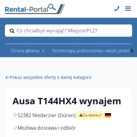
Co chciałbyś wynająć? Miejsce/PLZ?
Strona główna
Technologia podnoszenia i wózki przemys
Pokaż wszystkie oferty z danej kategorii
Ausa T144HX4 wynajem
52382 Niederzier (Düren)
Za daleko?
Możliwa dostawa i odbiór