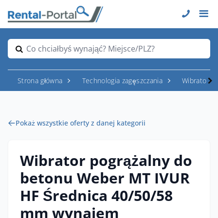
Co chciałbyś wynająć? Miejsce/PLZ?
Strona główna
Technologia zagęszczania
Wibratory i
Pokaż wszystkie oferty z danej kategorii
Wibrator pogrążalny do
betonu Weber MT IVUR
HF Średnica 40/50/58
mm wynajem