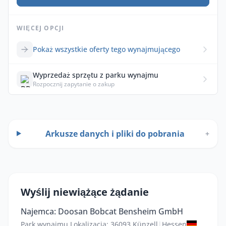
WIĘCEJ OPCJI
Pokaż wszystkie oferty tego wynajmującego
Wyprzedaż sprzętu z parku wynajmu
Rozpocznij zapytanie o zakup
Arkusze danych i pliki do pobrania
+
Wyślij niewiążące żądanie
Najemca: Doosan Bobcat Bensheim GmbH
Park wynajmu Lokalizacja: 36093 Künzell
|
Hessen