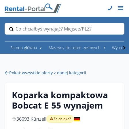
Co chciałbyś wynająć? Miejsce/PLZ?
Strona główna
Maszyny do robót ziemnych
Wynajem
Pokaż wszystkie oferty z danej kategorii
Koparka kompaktowa
Bobcat E 55 wynajem
36093 Künzell
Za daleko?