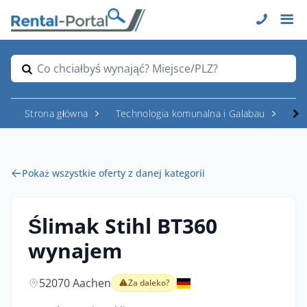
Co chciałbyś wynająć? Miejsce/PLZ?
Strona główna
Technologia komunalna i Galabau
Up
Pokaż wszystkie oferty z danej kategorii
Ślimak Stihl BT360
wynajem
52070 Aachen
Za daleko?