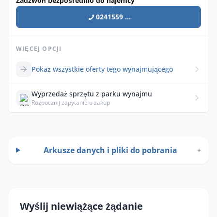
Zadzwoń bezpośrednio do najemcy
0241559 ...
WIĘCEJ OPCJI
Pokaż wszystkie oferty tego wynajmującego
Wyprzedaż sprzętu z parku wynajmu
Rozpocznij zapytanie o zakup
Arkusze danych i pliki do pobrania
+
Wyślij niewiążące żądanie