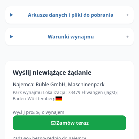
Arkusze danych i pliki do pobrania
+
Warunki wynajmu
+
Wyślij niewiążące żądanie
Najemca: Rühle GmbH, Maschinenpark
Park wynajmu Lokalizacja: 73479 Ellwangen (Jagst)
|
Baden-Württemberg
Wyślij prośbę o wynajem
Zamów teraz
Zadzwoń bezpośrednio do najemcy