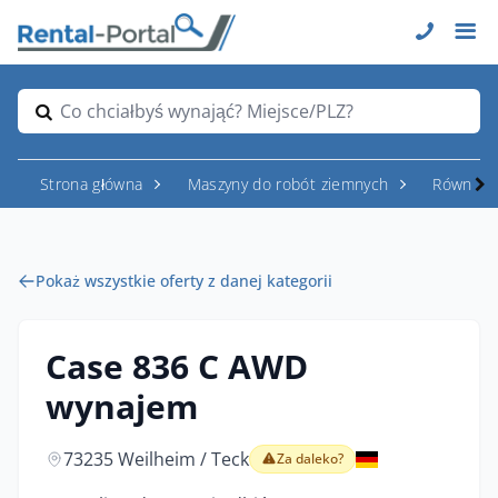
Co chciałbyś wynająć? Miejsce/PLZ?
Strona główna
Maszyny do robót ziemnych
Równiark
Pokaż wszystkie oferty z danej kategorii
Case 836 C AWD
wynajem
73235 Weilheim / Teck
Za daleko?