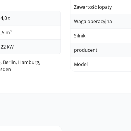
Zawartość łopaty
4,0 t
Waga operacyjna
2,5 m³
Silnik
122 kW
producent
, Berlin, Hamburg,
Model
esden