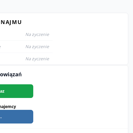
YNAJMU
Na życzenie
e
Na życzenie
Na życzenie
bowiązań
az
najemcy
.