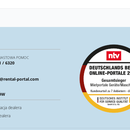
IASTOWA POMOC
1 / 6320
@rental-portal.com
ÓW
acja dealera
ealera