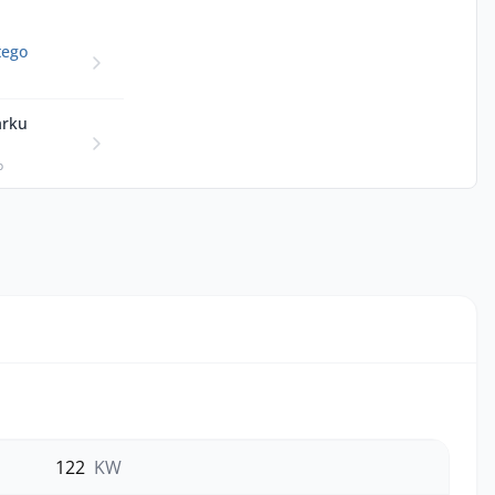
tego
arku
p
122
KW