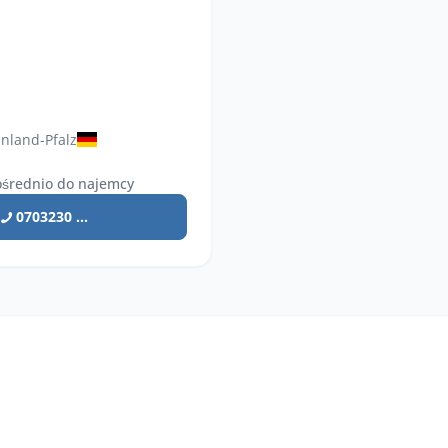
nland-Pfalz
średnio do najemcy
0703230 ...