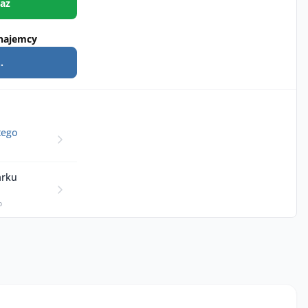
az
najemcy
.
tego
arku
p