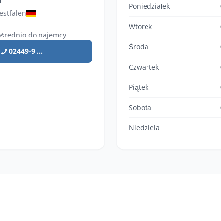
n
Poniedziałek
estfalen
Wtorek
średnio do najemcy
Środa
02449-9 ...
Czwartek
Piątek
Sobota
Niedziela