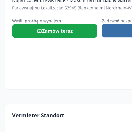
Najemca: MIETPARTNER - Maschinen für Bau & Garte
Park wynajmu Lokalizacja: 53945 Blankenheim
|
Nordrhein-W
Wyślij prośbę o wynajem
Zadzwoń bezpo
Zamów teraz
Vermieter Standort