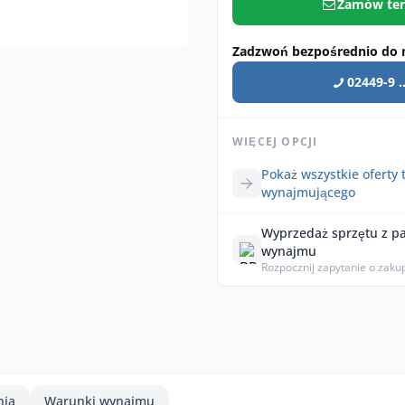
Zamów ter
Zadzwoń bezpośrednio do 
02449-9 ..
WIĘCEJ OPCJI
Pokaż wszystkie oferty 
wynajmującego
Wyprzedaż sprzętu z p
wynajmu
Rozpocznij zapytanie o zaku
nia
Warunki wynajmu