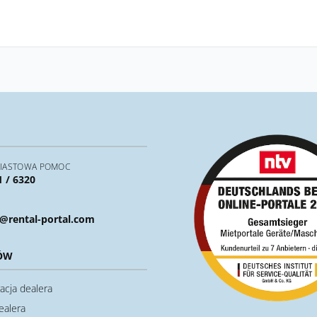
IASTOWA POMOC
1 / 6320
@rental-portal.com
ÓW
acja dealera
ealera