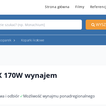
Strona główna
Filmy
Referenc
WYSZ
koparek
Koparki kołowe
X 170W wynajem
wa i odbiór
Możliwość wynajmu ponadregionalnego