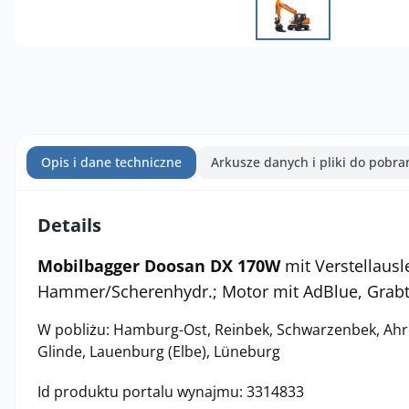
Opis i dane techniczne
Arkusze danych i pliki do pobra
Details
Mobilbagger Doosan DX 170W
mit Verstellausl
Hammer/Scherenhydr.; Motor mit AdBlue, Grabt
W pobliżu: Hamburg-Ost, Reinbek, Schwarzenbek, Ahr
Glinde, Lauenburg (Elbe), Lüneburg
Id produktu portalu wynajmu: 3314833