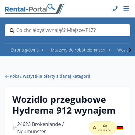
Co chciałbyś wynająć? Miejsce/PLZ?
Strona główna
Maszyny do robót ziemnych
Wozidła
Pokaż wszystkie oferty z danej kategorii
Wozidło przegubowe
Hydrema 912 wynajem
24623 Brokenlande /
Za
daleko?
Neumünster