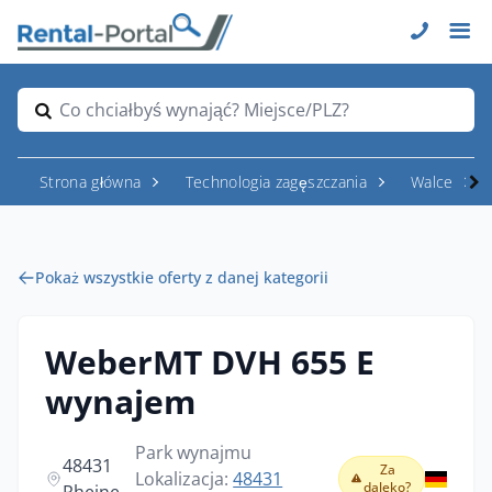
Co chciałbyś wynająć? Miejsce/PLZ?
Strona główna
Technologia zagęszczania
Walce
Pokaż wszystkie oferty z danej kategorii
WeberMT DVH 655 E
wynajem
Park wynajmu
48431
Za
Lokalizacja:
48431
daleko?