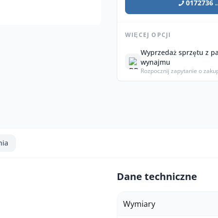
0172736 ..
WIĘCEJ OPCJI
Wyprzedaż sprzętu z p
wynajmu
Rozpocznij zapytanie o zaku
nia
Dane techniczne
Wymiary