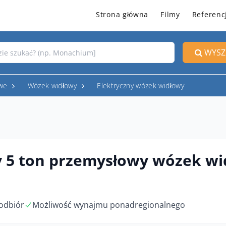
Strona główna
Filmy
Referenc
WYSZ
owe
Wózek widłowy
Elektryczny wózek widłowy
y 5 ton przemysłowy wózek w
odbiór
Możliwość wynajmu ponadregionalnego