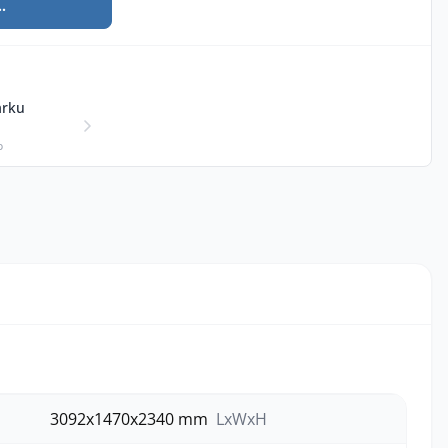
.
arku
p
3092x1470x2340 mm
LxWxH