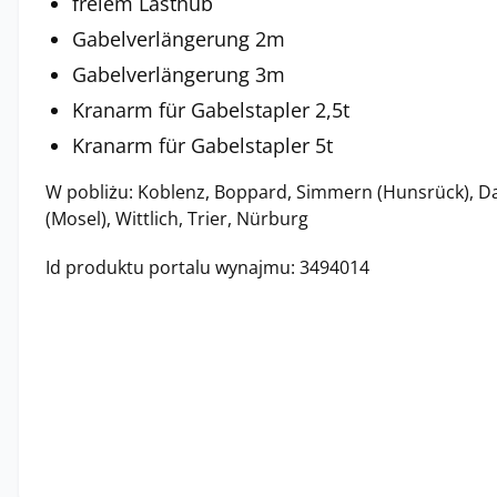
freiem Lasthub
Gabelverlängerung 2m
Gabelverlängerung 3m
Kranarm für Gabelstapler 2,5t
Kranarm für Gabelstapler 5t
W pobliżu: Koblenz, Boppard, Simmern (Hunsrück), D
(Mosel), Wittlich, Trier, Nürburg
Id produktu portalu wynajmu: 3494014