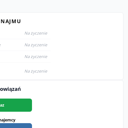
YNAJMU
Na życzenie
e
Na życzenie
Na życzenie
Na życzenie
bowiązań
az
najemcy