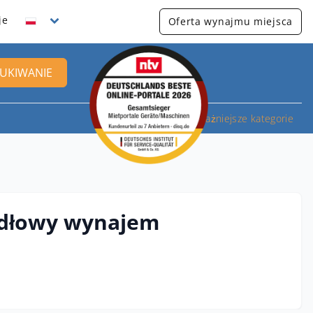
je
Oferta wynajmu miejsca
UKIWANIE
Najważniejsze kategorie
idłowy wynajem