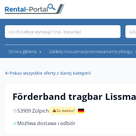
Strona główna
Zakłady kruszenia/przesiewania/recyklingu
Pokaż wszystkie oferty z danej kategorii
Förderband tragbar Lissma
53909 Zülpich
Za daleko?
Możliwa dostawa i odbiór