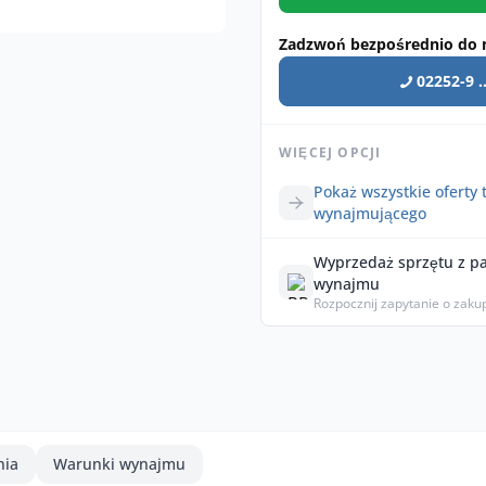
Zadzwoń bezpośrednio do 
02252-9 ..
WIĘCEJ OPCJI
Pokaż wszystkie oferty 
wynajmującego
Wyprzedaż sprzętu z p
wynajmu
Rozpocznij zapytanie o zaku
nia
Warunki wynajmu