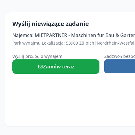
Wyślij niewiążące żądanie
Najemca: MIETPARTNER - Maschinen für Bau & Garte
Park wynajmu Lokalizacja: 53909 Zülpich
|
Nordrhein-Westfa
Wyślij prośbę o wynajem
Zadzwoń bezpo
Zamów teraz