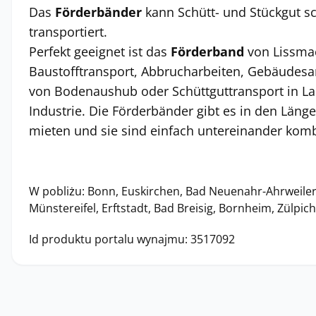
Das
Förderbänder
kann Schütt- und Stückgut sch
transportiert.
Perfekt geeignet ist das
Förderband
von Lissmac
Baustofftransport, Abbrucharbeiten, Gebäudesa
von Bodenaushub oder Schüttguttransport in La
Industrie. Die Förderbänder gibt es in den Länge
mieten und sie sind einfach untereinander komb
W pobliżu: Bonn, Euskirchen, Bad Neuenahr-Ahrweiler
Münstereifel, Erftstadt, Bad Breisig, Bornheim, Zülpic
Id produktu portalu wynajmu: 3517092