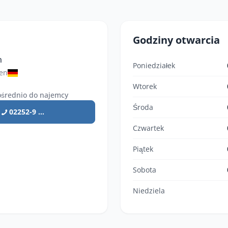
Godziny otwarcia
n
Poniedziałek
len
Wtorek
średnio do najemcy
Środa
02252-9 ...
Czwartek
Piątek
Sobota
Niedziela