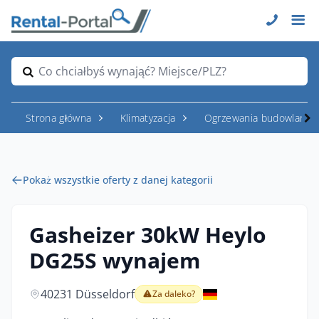
Co chciałbyś wynająć? Miejsce/PLZ?
Strona główna
Klimatyzacja
Ogrzewania budowlane
Pokaż wszystkie oferty z danej kategorii
Gasheizer 30kW Heylo
DG25S wynajem
40231 Düsseldorf
Za daleko?