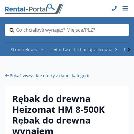
Co chciałbyś wynająć? Miejsce/PLZ?
Strona główna
Leśnictwo i technologia drewna
Rozd
Pokaż wszystkie oferty z danej kategorii
Rębak do drewna
Heizomat HM 8-500K
Rębak do drewna
wynajem