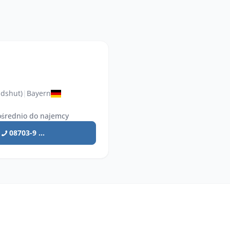
ndshut)
|
Bayern
średnio do najemcy
08703-9 ...