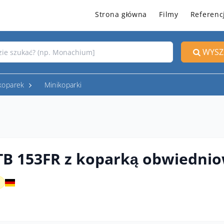
Strona główna
Filmy
Referenc
WYSZ
koparek
Minikoparki
TB 153FR z koparką obwiedni