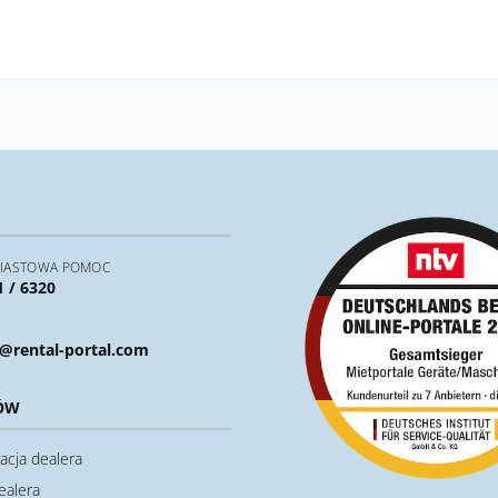
IASTOWA POMOC
1 / 6320
@rental-portal.com
ÓW
acja dealera
ealera