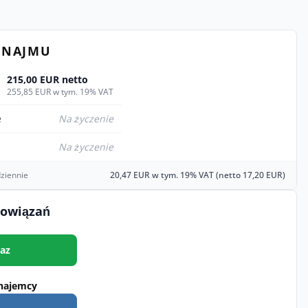
YNAJMU
215,00 EUR netto
255,85 EUR w tym. 19% VAT
e
Na życzenie
Na życzenie
ziennie
20,47 EUR w tym. 19% VAT (netto 17,20 EUR)
bowiązań
az
najemcy