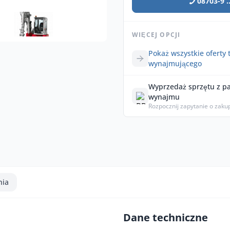
08703-9 ..
WIĘCEJ OPCJI
Pokaż wszystkie oferty 
wynajmującego
Wyprzedaż sprzętu z p
wynajmu
Rozpocznij zapytanie o zaku
nia
Dane techniczne