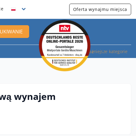
je
Oferta wynajmu miejsca
UKIWANIE
Najważniejsze kategorie
ową wynajem