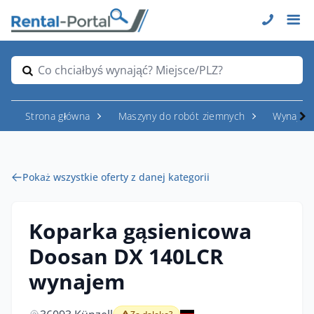
Co chciałbyś wynająć? Miejsce/PLZ?
Strona główna
Maszyny do robót ziemnych
Wynajem
Pokaż wszystkie oferty z danej kategorii
Koparka gąsienicowa
Doosan DX 140LCR
wynajem