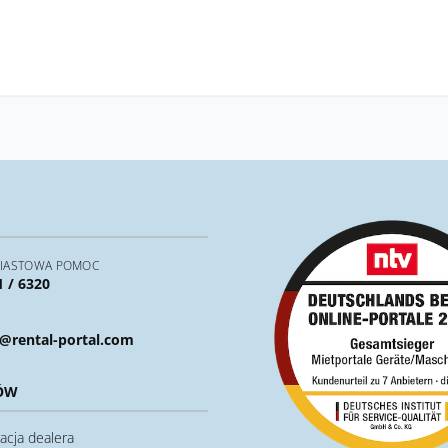
IASTOWA POMOC
1 / 6320
@rental-portal.com
ÓW
acja dealera