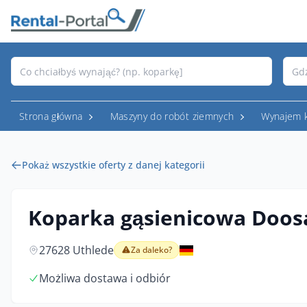
Strona główna
Maszyny do robót ziemnych
Wynajem 
Pokaż wszystkie oferty z danej kategorii
Koparka gąsienicowa Doos
27628 Uthlede
Za daleko?
Możliwa dostawa i odbiór