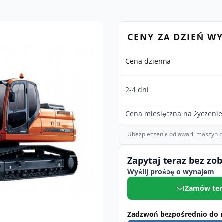
CENY ZA DZIEŃ W
Cena dzienna
2-4 dni
Cena miesięczna na życzenie
Ubezpieczenie od awarii maszyn d
Zapytaj teraz bez zo
Wyślij prośbę o wynajem
Zamów ter
Zadzwoń bezpośrednio do 