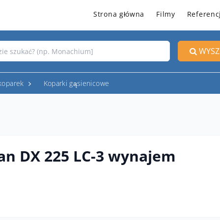
Strona główna
Filmy
Referenc
WYSZ
koparek
Koparki gąsienicowe
an DX 225 LC-3 wynajem