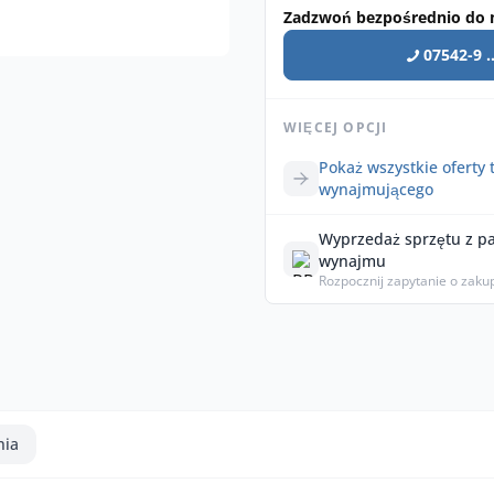
Zadzwoń bezpośrednio do 
07542-9 ..
WIĘCEJ OPCJI
Pokaż wszystkie oferty 
wynajmującego
Wyprzedaż sprzętu z p
wynajmu
Rozpocznij zapytanie o zaku
nia