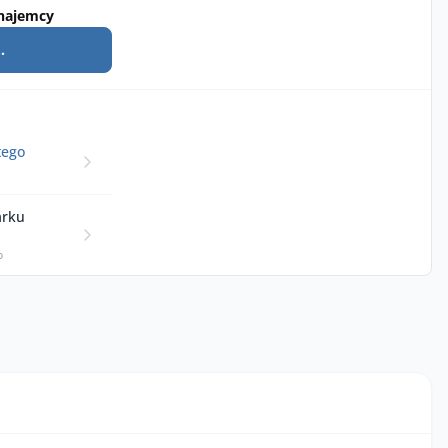
najemcy
.
tego
arku
p