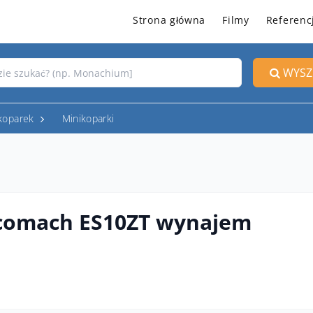
Strona główna
Filmy
Referenc
WYSZ
koparek
Minikoparki
ocomach ES10ZT wynajem