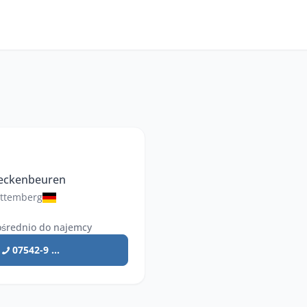
Meckenbeuren
ttemberg
średnio do najemcy
07542-9 ...