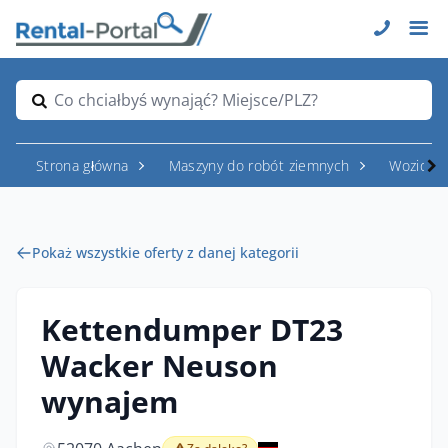
Co chciałbyś wynająć? Miejsce/PLZ?
Strona główna
Maszyny do robót ziemnych
Wozidła
Pokaż wszystkie oferty z danej kategorii
Kettendumper DT23
Wacker Neuson
wynajem