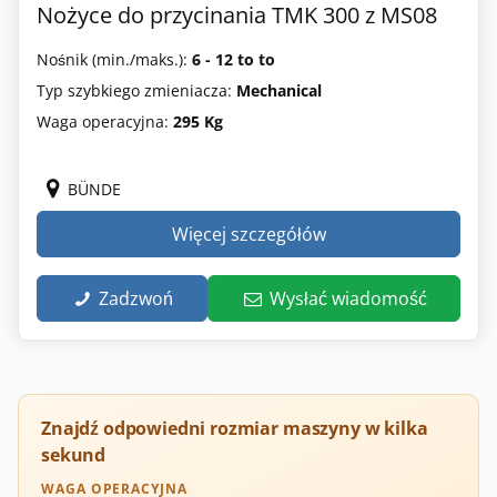
Nożyce do przycinania TMK 300 z MS08
Nośnik (min./maks.):
6 - 12 to to
Typ szybkiego zmieniacza:
Mechanical
Waga operacyjna:
295 Kg
BÜNDE
Więcej szczegółów
Zadzwoń
Wysłać wiadomość
Znajdź odpowiedni rozmiar maszyny w kilka
sekund
WAGA OPERACYJNA