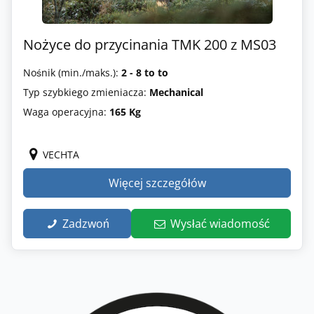
Nożyce do przycinania TMK 200 z MS03
Nośnik (min./maks.):
2 - 8 to to
Typ szybkiego zmieniacza:
Mechanical
Waga operacyjna:
165 Kg
VECHTA
Więcej szczegółów
Zadzwoń
Wysłać wiadomość