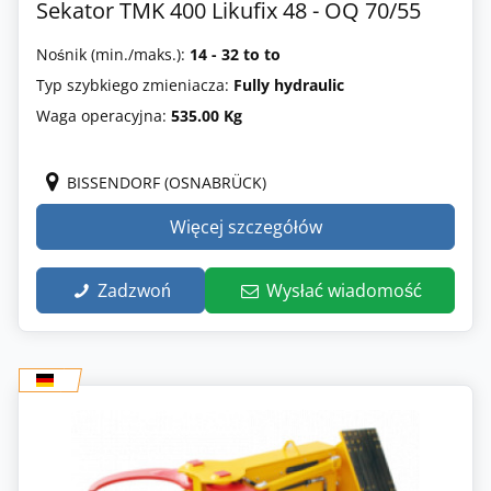
Sekator TMK 400 Likufix 48 - OQ 70/55
Nośnik (min./maks.):
14 - 32 to to
Typ szybkiego zmieniacza:
Fully hydraulic
Waga operacyjna:
535.00 Kg
BISSENDORF (OSNABRÜCK)
Więcej szczegółów
Zadzwoń
Wysłać wiadomość