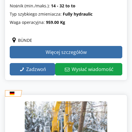
Nośnik (min./maks.):
14 - 32 to to
Typ szybkiego zmieniacza:
Fully hydraulic
Waga operacyjna:
959.00 Kg
BÜNDE
Więcej szczegółów
Zadzwoń
Wysłać wiadomość