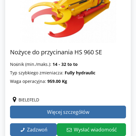
Nożyce do przycinania HS 960 SE
Nośnik (min./maks.):
14 - 32 to to
Typ szybkiego zmieniacza:
Fully hydraulic
Waga operacyjna:
959.00 Kg
BIELEFELD
Więcej szczegółów
Zadzwoń
Wysłać wiadomość