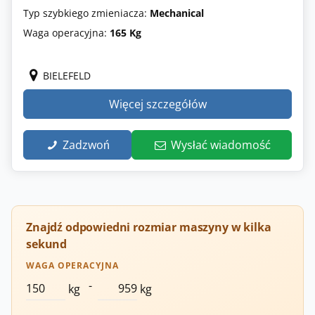
Typ szybkiego zmieniacza:
Mechanical
Waga operacyjna:
165 Kg
BIELEFELD
Więcej szczegółów
Zadzwoń
Wysłać wiadomość
Znajdź odpowiedni rozmiar maszyny w kilka
sekund
WAGA OPERACYJNA
-
kg
kg