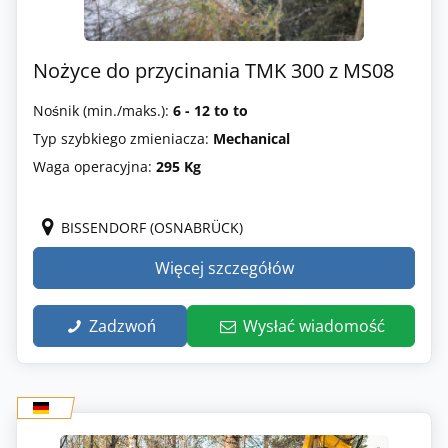
Nożyce do przycinania TMK 300 z MS08
Nośnik (min./maks.):
6 - 12 to to
Typ szybkiego zmieniacza:
Mechanical
Waga operacyjna:
295 Kg
BISSENDORF (OSNABRÜCK)
Więcej szczegółów
Zadzwoń
Wysłać wiadomość