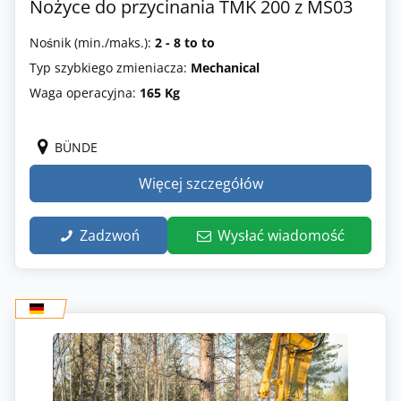
Nożyce do przycinania TMK 200 z MS03
Nośnik (min./maks.):
2 - 8 to to
Typ szybkiego zmieniacza:
Mechanical
Waga operacyjna:
165 Kg
BÜNDE
Więcej szczegółów
Zadzwoń
Wysłać wiadomość