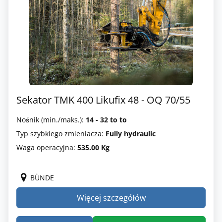
Sekator TMK 400 Likufix 48 - OQ 70/55
Nośnik (min./maks.):
14 - 32 to to
Typ szybkiego zmieniacza:
Fully hydraulic
Waga operacyjna:
535.00 Kg
BÜNDE
Więcej szczegółów