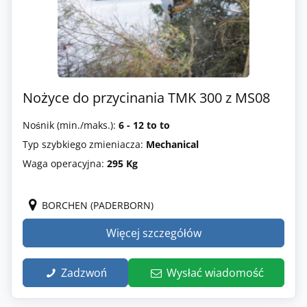
Nożyce do przycinania TMK 300 z MS08
Nośnik (min./maks.):
6 - 12 to to
Typ szybkiego zmieniacza:
Mechanical
Waga operacyjna:
295 Kg
BORCHEN (PADERBORN)
Więcej szczegółów
Zadzwoń
Wysłać wiadomość