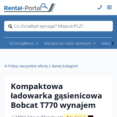
Co chciałbyś wynająć? Miejsce/PLZ?
Strona główna
Maszyny do robót ziemnych
Maszyny
Pokaż wszystkie oferty z danej kategorii
Kompaktowa
ładowarka gąsienicowa
Bobcat T770 wynajem