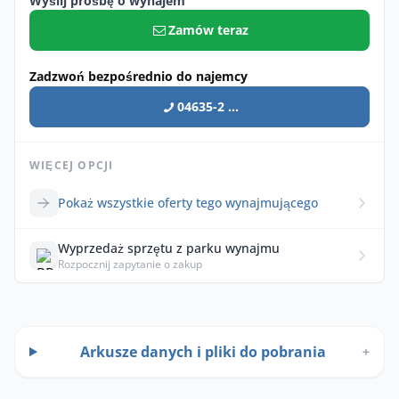
Wyślij prośbę o wynajem
Zamów teraz
Zadzwoń bezpośrednio do najemcy
04635-2 ...
WIĘCEJ OPCJI
Pokaż wszystkie oferty tego wynajmującego
Wyprzedaż sprzętu z parku wynajmu
Rozpocznij zapytanie o zakup
Arkusze danych i pliki do pobrania
+