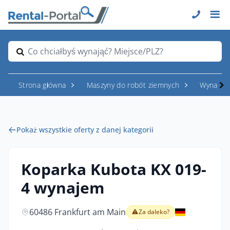
Co chciałbyś wynająć? Miejsce/PLZ?
Strona główna
Maszyny do robót ziemnych
Wynajem
Pokaż wszystkie oferty z danej kategorii
Koparka Kubota KX 019-
4 wynajem
60486 Frankfurt am Main
Za daleko?