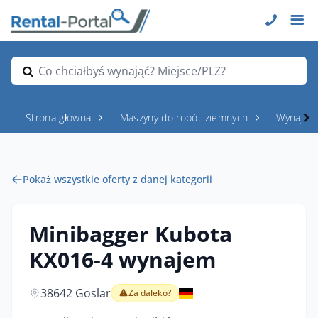
Co chciałbyś wynająć? Miejsce/PLZ?
Strona główna
Maszyny do robót ziemnych
Wynajem
Pokaż wszystkie oferty z danej kategorii
Minibagger Kubota
KX016-4 wynajem
38642 Goslar
Za daleko?