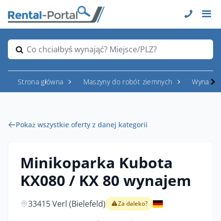
Co chciałbyś wynająć? Miejsce/PLZ?
Strona główna
Maszyny do robót ziemnych
Wynajem
Pokaż wszystkie oferty z danej kategorii
Minikoparka Kubota
KX080 / KX 80 wynajem
33415 Verl (Bielefeld)
Za daleko?