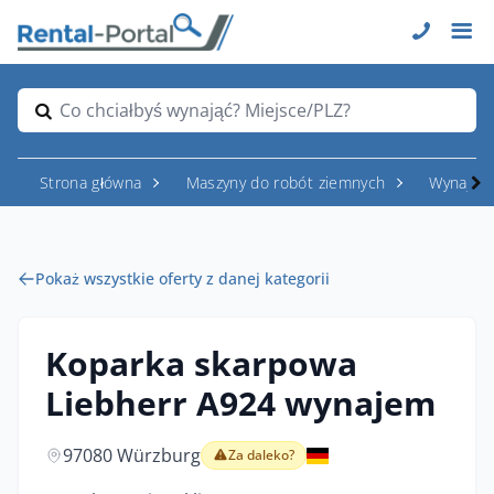
Co chciałbyś wynająć? Miejsce/PLZ?
Strona główna
Maszyny do robót ziemnych
Wynajem
Pokaż wszystkie oferty z danej kategorii
Koparka skarpowa
Liebherr A924 wynajem
97080 Würzburg
Za daleko?