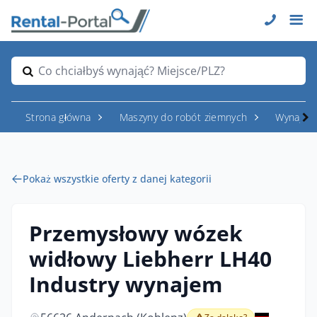
Co chciałbyś wynająć? Miejsce/PLZ?
Strona główna
Maszyny do robót ziemnych
Wynajem
Pokaż wszystkie oferty z danej kategorii
Przemysłowy wózek
widłowy Liebherr LH40
Industry wynajem