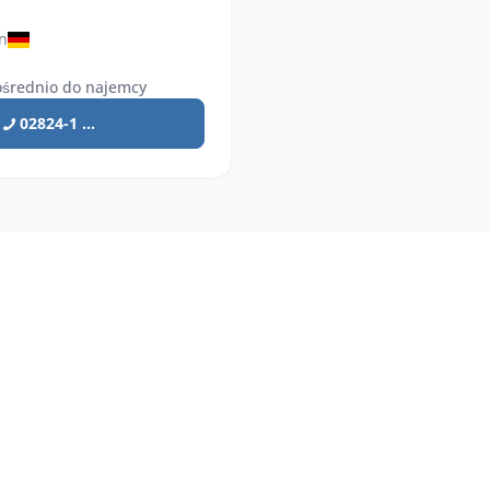
n
średnio do najemcy
02824-1 ...