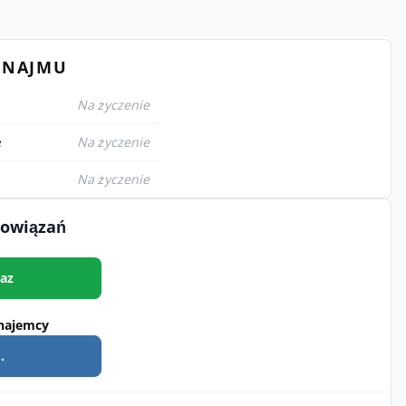
YNAJMU
Na życzenie
e
Na życzenie
Na życzenie
bowiązań
az
najemcy
.