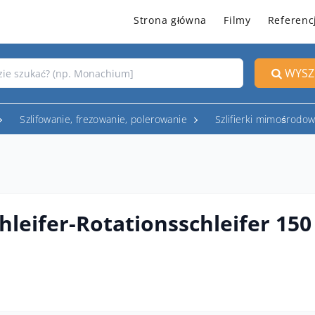
Strona główna
Filmy
Referenc
WYSZ
Szlifowanie, frezowanie, polerowanie
Szlifierki mimośrodo
hleifer-Rotationsschleifer 1