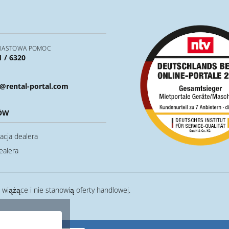
IASTOWA POMOC
1 / 6320
@rental-portal.com
ÓW
acja dealera
ealera
ą wiążące i nie stanowią oferty handlowej.