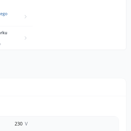
tego
arku
p
230
V