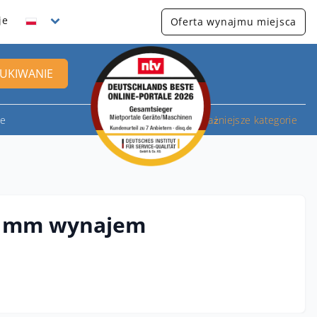
je
Oferta wynajmu miejsca
UKIWANIE
we
Najważniejsze kategorie
50 mm wynajem