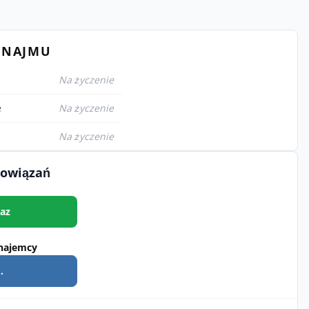
YNAJMU
Na życzenie
e
Na życzenie
Na życzenie
bowiązań
az
najemcy
.