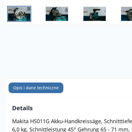
Opis i dane techniczne
Details
Makita HS011G Akku-Handkreissäge, Schnitttief
6,0 kg, Schnittleistung 45° Gehrung 65 - 71 mm, 