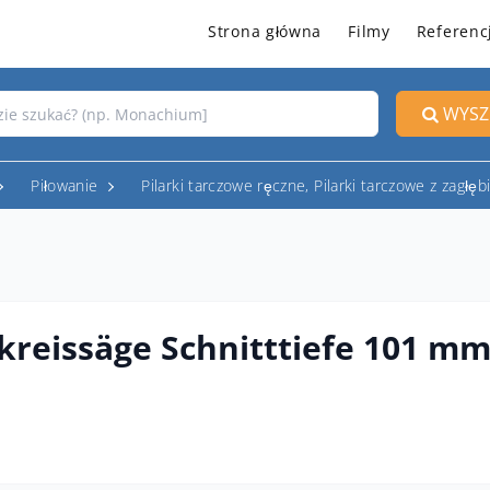
Strona główna
Filmy
Referenc
WYSZ
Piłowanie
Pilarki tarczowe ręczne, Pilarki tarczowe z zagłę
reissäge Schnitttiefe 101 m