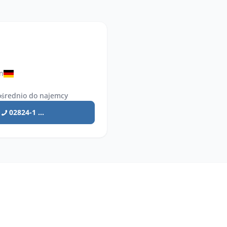
n
średnio do najemcy
02824-1 ...