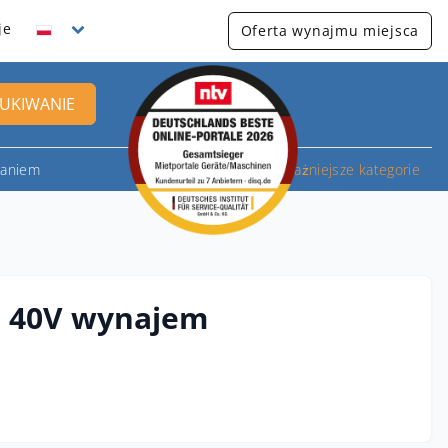
je
Oferta wynajmu miejsca
UKIWANIE
bianiem
Najważniejsze kategorie
m 40V wynajem