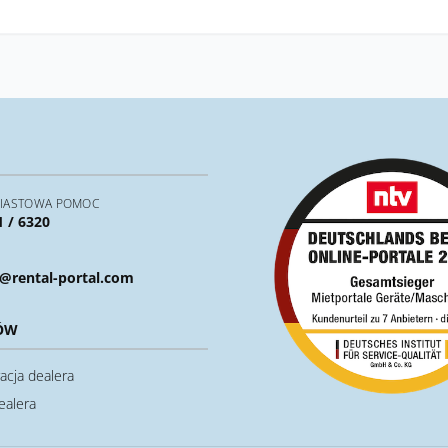
IASTOWA POMOC
1 / 6320
@rental-portal.com
ÓW
acja dealera
ealera