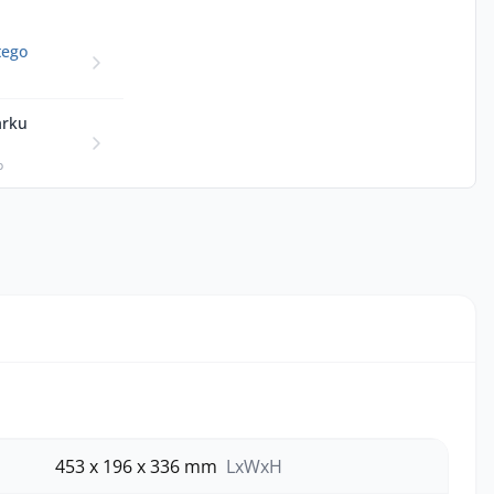
tego
arku
p
453 x 196 x 336 mm
LxWxH