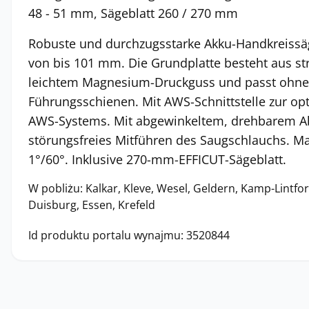
48 - 51 mm, Sägeblatt 260 / 270 mm
Robuste und durchzugsstarke Akku-Handkreissäge
von bis 101 mm. Die Grundplatte besteht aus s
leichtem Magnesium-Druckguss und passt ohne 
Führungsschienen. Mit AWS-Schnittstelle zur op
AWS-Systems. Mit abgewinkeltem, drehbarem Ab
störungsfreies Mitführen des Saugschlauchs. Ma
1°/60°. Inklusive 270-mm-EFFICUT-Sägeblatt.
W pobliżu: Kalkar, Kleve, Wesel, Geldern, Kamp-Lintfor
Duisburg, Essen, Krefeld
Id produktu portalu wynajmu: 3520844