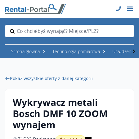
Co chciałbyś wynająć? Miejsce/PLZ?
Strona główna
Technologia pomiarowa
Urządzenia p
Pokaż wszystkie oferty z danej kategorii
Wykrywacz metali
Bosch DMF 10 ZOOM
wynajem