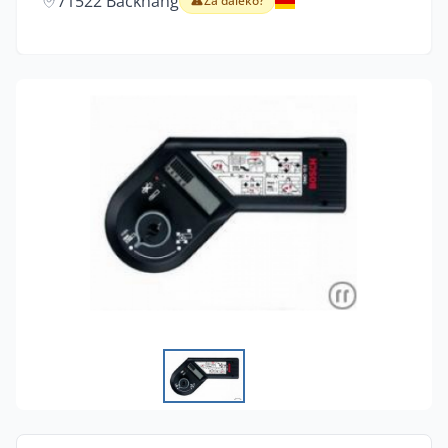
71522 Backnang
Za daleko?