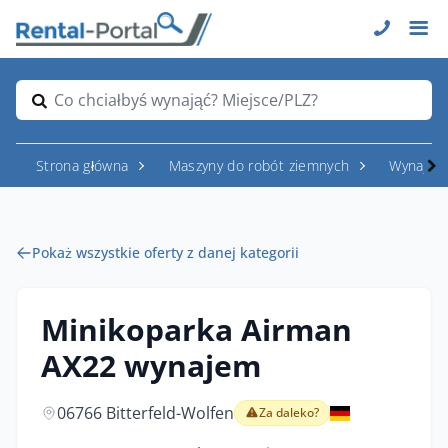
Co chciałbyś wynająć? Miejsce/PLZ?
Strona główna
Maszyny do robót ziemnych
Wynajem
Pokaż wszystkie oferty z danej kategorii
Minikoparka Airman
AX22 wynajem
06766 Bitterfeld-Wolfen
Za daleko?