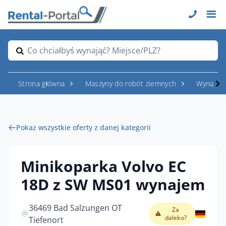
Co chciałbyś wynająć? Miejsce/PLZ?
Strona główna
Maszyny do robót ziemnych
Wynajem
Pokaż wszystkie oferty z danej kategorii
Minikoparka Volvo EC
18D z SW MS01 wynajem
36469 Bad Salzungen OT
Za
daleko?
Tiefenort