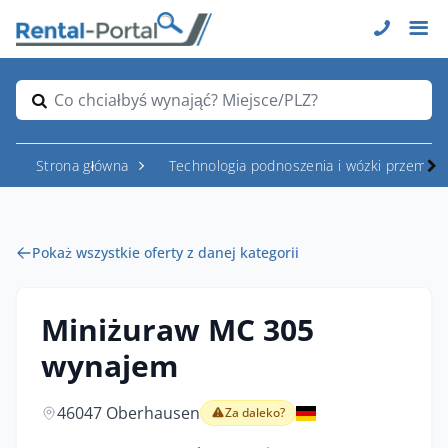
Co chciałbyś wynająć? Miejsce/PLZ?
Strona główna
Technologia podnoszenia i wózki przemys
Pokaż wszystkie oferty z danej kategorii
Miniżuraw MC 305
wynajem
46047 Oberhausen
Za daleko?