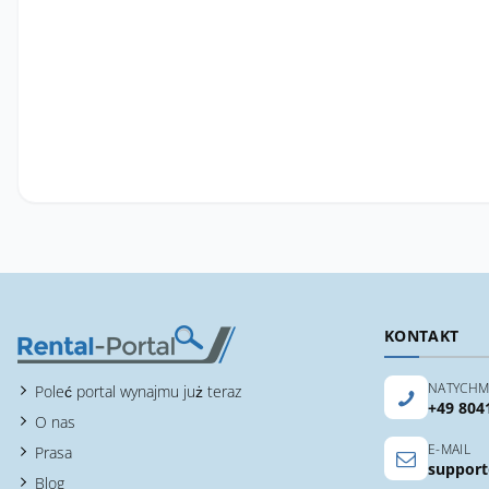
KONTAKT
NATYCHM
Poleć portal wynajmu już teraz
+49 804
O nas
E-MAIL
Prasa
support
Blog