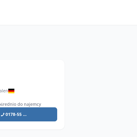
alen
średnio do najemcy
0178-55 ...