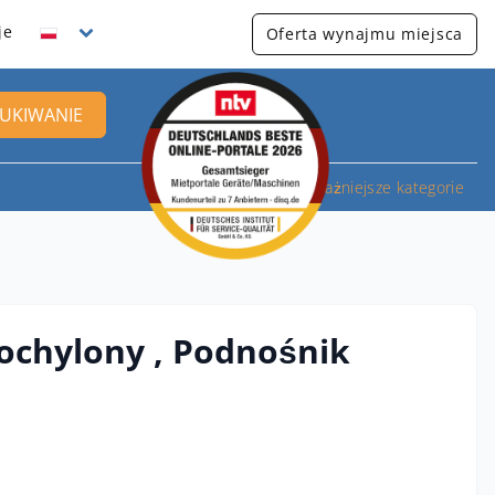
je
Oferta wynajmu miejsca
UKIWANIE
Najważniejsze kategorie
ochylony , Podnośnik