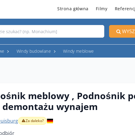
Strona główna
Filmy
Referenc
WYSZ
owe
Windy budowlane
Windy meblowe
ośnik meblowy , Podnośnik p
do demontażu wynajem
Duisburg
Za daleko?
odbiór