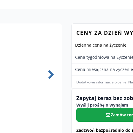
CENY ZA DZIEŃ W
Dzienna cena na życzenie
Cena tygodniowa na życzeni
Cena miesięczna na życzenie
Dodatkowe informacje o cenie: N
Zapytaj teraz bez zo
Wyślij prośbę o wynajem
Zamów ter
Zadzwoń bezpośrednio do 