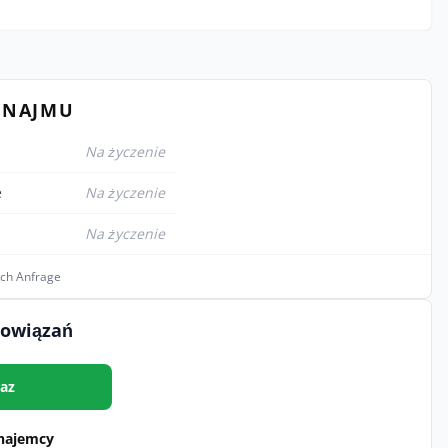
YNAJMU
Na życzenie
e
Na życzenie
Na życzenie
ach Anfrage
bowiązań
az
najemcy