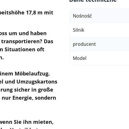
beitshöhe 17,8 m mit
Nośność
Silnik
hoss um und haben
 transportieren? Das
producent
n Situationen oft
h.
Model
einem Möbelaufzug.
bel und Umzugskartons
rung sicher in große
 nur Energie, sondern
wenn Sie ihn mieten,