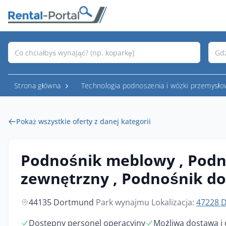
Strona główna
Technologia podnoszenia i wózki przemysł
Pokaż wszystkie oferty z danej kategorii
Podnośnik meblowy , Podn
zewnętrzny , Podnośnik 
44135 Dortmund
Park wynajmu Lokalizacja:
47228 
Dostępny personel operacyjny
Możliwa dostawa i 