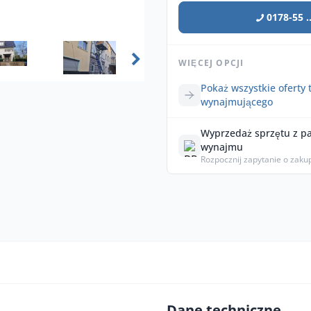
0178-55 ..
WIĘCEJ OPCJI
Pokaż wszystkie oferty 
wynajmującego
Wyprzedaż sprzętu z p
wynajmu
Rozpocznij zapytanie o zaku
Dane techniczne