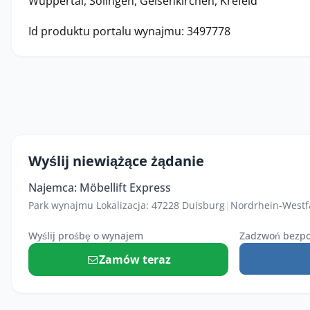
Wuppertal, Solingen, Gelsenkirchen, Krefeld
Id produktu portalu wynajmu: 3497778
Wyślij niewiążące żądanie
Najemca: Möbellift Express
Park wynajmu Lokalizacja: 47228 Duisburg
|
Nordrhein-Westf
Wyślij prośbę o wynajem
Zadzwoń bezpo
Zamów teraz