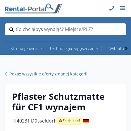
Co chciałbyś wynająć? Miejsce/PLZ?
Strona główna
Technologia zagęszczania
Wibratory i
Pokaż wszystkie oferty z danej kategorii
Pflaster Schutzmatte
für CF1 wynajem
40231 Düsseldorf
Za daleko?