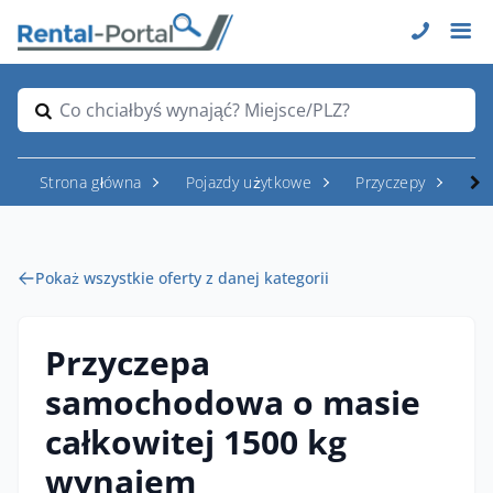
Co chciałbyś wynająć? Miejsce/PLZ?
Strona główna
Pojazdy użytkowe
Przyczepy
Prz
Pokaż wszystkie oferty z danej kategorii
Przyczepa
samochodowa o masie
całkowitej 1500 kg
wynajem