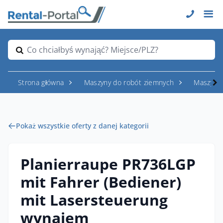
Co chciałbyś wynająć? Miejsce/PLZ?
Strona główna
Maszyny do robót ziemnych
Maszyny
Pokaż wszystkie oferty z danej kategorii
Planierraupe PR736LGP
mit Fahrer (Bediener)
mit Lasersteuerung
wynajem