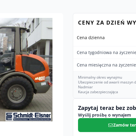
CENY ZA DZIEŃ W
Cena dzienna
Cena tygodniowa na życzeni
Cena miesięczna na życzenie
Minimalny okres wynajmu
Ubezpieczenie od awarii maszyn d
Nadmiar
Kaucja zabezpieczająca
Zapytaj teraz bez zo
Wyślij prośbę o wynajem
Zamów ter