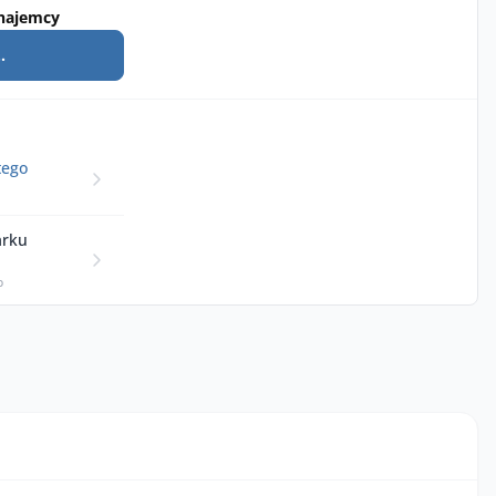
najemcy
.
tego
arku
p