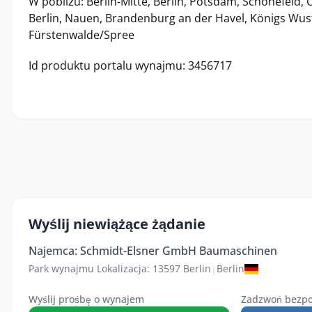
W pobliżu: Berlin-Mitte, Berlin, Potsdam, Schönefeld,
Berlin, Nauen, Brandenburg an der Havel, Königs Wu
Fürstenwalde/Spree
Id produktu portalu wynajmu: 3456717
Wyślij niewiążące żądanie
Najemca: Schmidt-Elsner GmbH Baumaschinen
Park wynajmu Lokalizacja: 13597 Berlin
|
Berlin
Wyślij prośbę o wynajem
Zadzwoń bezpo