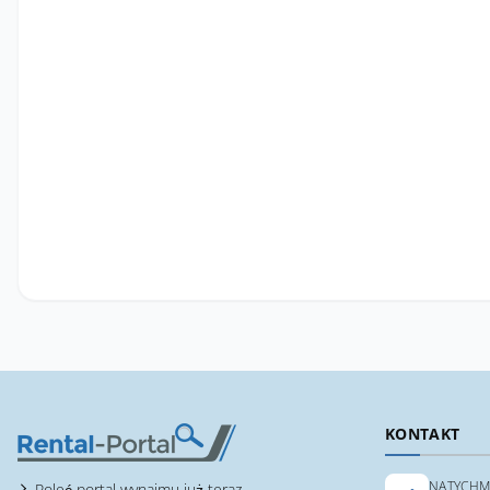
KONTAKT
NATYCHM
Poleć portal wynajmu już teraz