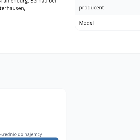
 Oranienburg, Bernau bei
producent
sterhausen,
Model
średnio do najemcy