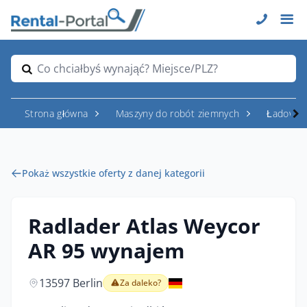
Co chciałbyś wynająć? Miejsce/PLZ?
Strona główna
Maszyny do robót ziemnych
Ładowar
Pokaż wszystkie oferty z danej kategorii
Radlader Atlas Weycor
AR 95 wynajem
13597 Berlin
Za daleko?